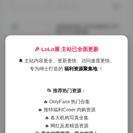
2026-01-19
0
猫梨梨轻糖乐园写真集NO.001
期37P在线观看
2026-01-19
0
🎉 LoLo屋 主站已全面更新
🔔 主站内容更全、更新更快、访问速度更快。
猫梨梨轻糖乐园写真第4期32P
专为绅士打造的
福利资源聚集地
！
在线看
2026-01-19
0
📂 推荐热门资源：
🔥 OnlyFans 热门合集
猫梨梨轻糖乐园写真第3期31P
合集
🔥 推特福利Coser 内购资源
🔥 各大机构写真全集
2026-01-19
0
🔥 网红反差精选资源